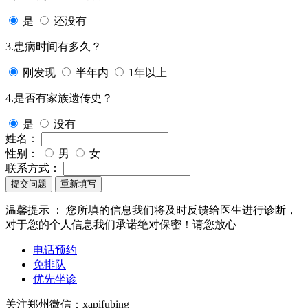
是
还没有
3.患病时间有多久？
刚发现
半年内
1年以上
4.是否有家族遗传史？
是
没有
姓名：
性别：
男
女
联系方式：
提交问题
重新填写
温馨提示 ：
您所填的信息我们将及时反馈给医生进行诊断，
对于您的个人信息我们承诺绝对保密！请您放心
电话预约
免排队
优先坐诊
关注郑州微信：
xapifubing