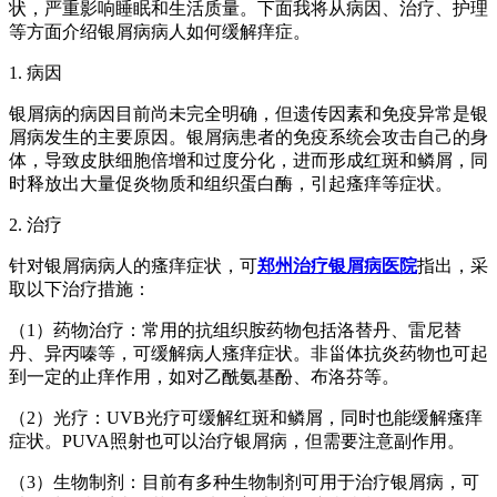
状，严重影响睡眠和生活质量。下面我将从病因、治疗、护理
等方面介绍银屑病病人如何缓解痒症。
1. 病因
银屑病的病因目前尚未完全明确，但遗传因素和免疫异常是银
屑病发生的主要原因。银屑病患者的免疫系统会攻击自己的身
体，导致皮肤细胞倍增和过度分化，进而形成红斑和鳞屑，同
时释放出大量促炎物质和组织蛋白酶，引起瘙痒等症状。
2. 治疗
针对银屑病病人的瘙痒症状，可
郑州治疗银屑病医院
指出，采
取以下治疗措施：
（1）药物治疗：常用的抗组织胺药物包括洛替丹、雷尼替
丹、异丙嗪等，可缓解病人瘙痒症状。非甾体抗炎药物也可起
到一定的止痒作用，如对乙酰氨基酚、布洛芬等。
（2）光疗：UVB光疗可缓解红斑和鳞屑，同时也能缓解瘙痒
症状。PUVA照射也可以治疗银屑病，但需要注意副作用。
（3）生物制剂：目前有多种生物制剂可用于治疗银屑病，可