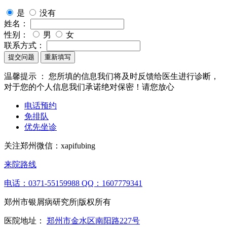
是
没有
姓名：
性别：
男
女
联系方式：
提交问题
重新填写
温馨提示 ：
您所填的信息我们将及时反馈给医生进行诊断，
对于您的个人信息我们承诺绝对保密！请您放心
电话预约
免排队
优先坐诊
关注郑州微信：
xapifubing
来院路线
电话：0371-55159988
QQ：1607779341
郑州市银屑病研究所|版权所有
医院地址：
郑州市金水区南阳路227号