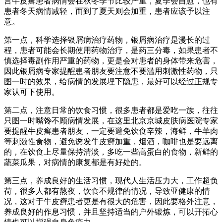
言牛皮癣患者病情会在秋冬季节比较严重，夏季会自愈，也有
患者冬天病情减轻，而到了夏天则会加重，患者应该予以注
意。
第一点，科学选择银屑病治疗药物，银屑病治疗是漫长的过
程，患者可能会长期使用药物治疗，是药三分毒，如果患者不
慎选择毒副作用严重的药物，更是会对患者的身体带来危害，
因此银屑病专家提醒患者朋友要注意不要滥用刺激性药物，只
图一时的效果，给病情的发展埋下隐患，最好可以经过正规专
家认可下使用。
第二点，注意日常的饮食习惯，很多患者都是爱吃一族，往往
只图一时嘴馋不顾病情发展，在这里北京京城皮肤病医院专家
要提醒牛皮癣患者朋友，一定要避免饮食辛辣，海鲜，牛羊肉
等刺激性食物，避免诱发牛皮癣加重，烟酒，咖啡也是要远离
的，在饮食上尽量保持清淡，多吃一些高蛋白的食物，新鲜的
蔬菜瓜果，对病情的康复都是有好处的。
第三点，养成良好的生活习惯，现代人生活压力大，工作超负
荷，很多人都有熬夜，饮食不规律的情况，导致亚健康的情
况，这对于牛皮癣患者更是有很大的危害，因此要格外注意，
养成良好的作息习惯，并且坚持适当的户外锻炼，可以开拓心