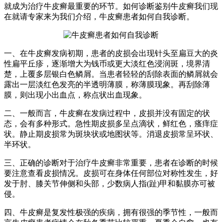
就成为治疗牛皮癣最重要的环节。如何诊断鉴别牛皮癣我们现
在就请专家来为我们介绍，牛皮癣患者如何自我诊断。
一、在牛皮癣发病初期，患者的皮损会出现针头至扁豆大的炎
性扁平丘疹，逐渐增大为钱币或更大淡红色浸润斑，境界清
楚，上覆多层银白色鳞屑。当患者轻轻的刮除表面的鳞屑就会
露出一层淡红色发亮的半透明薄膜，称薄膜现象。再刮除薄
膜，则出现小出血点，称点状出血现象。
二、一般而言，牛皮癣在发病过程中，皮损并没有固定的状
态，会有多种形式。急性期皮损多呈点滴状，鲜红色，瘙痒症
状。静止期皮损常为斑块状或地图状等。消退皮损常呈环状、
半环状。
三、正确的诊断对于治疗牛皮癣非常重要，患者在诊断的时候
要注意查看皮损情况。皮损可在身体任何部位对称性发生，好
发于肘、膝关节伸侧和头部，少数病人指(趾)甲和黏膜亦可被
侵。
四、牛皮癣是复发性极强的疾病，拥有很强的季节性，一般而