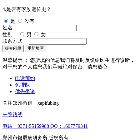
4.是否有家族遗传史？
是
没有
姓名：
性别：
男
女
联系方式：
提交问题
重新填写
温馨提示 ：
您所填的信息我们将及时反馈给医生进行诊断，
对于您的个人信息我们承诺绝对保密！请您放心
电话预约
免排队
优先坐诊
关注郑州微信：
xapifubing
来院路线
电话：0371-55159988
QQ：1607779341
郑州市银屑病研究所|版权所有