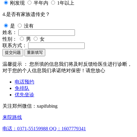
刚发现
半年内
1年以上
4.是否有家族遗传史？
是
没有
姓名：
性别：
男
女
联系方式：
提交问题
重新填写
温馨提示 ：
您所填的信息我们将及时反馈给医生进行诊断，
对于您的个人信息我们承诺绝对保密！请您放心
电话预约
免排队
优先坐诊
关注郑州微信：
xapifubing
来院路线
电话：0371-55159988
QQ：1607779341