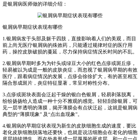
是银屑病医师做的详细介绍：
银屑病早期症状表现有哪些
1.银屑病发于头部及躯干四肢，直接影响着人们的美观，而目
前上尚无医疗银屑病的殊效药，只能通过规律对症的医疗用
药，操控皮肤破损的蔓延，尽力保持病症情况长时间的不乱。
2.银屑病早期时多为为针头或绿豆大小的红色点疹或斑丘疹，
轻易被以为成是一般的皮肤炎症，而忽视了银屑病早期的有效
医疗，跟着病症情况的发展，点疹会徐徐扩大，有的甚至相互
隔合形成斑片，炎症特征显著，常呈对称性分布。
3.点疹或斑块表面会泛起干燥的银白色银屑，轻易剥落脱离，
纷纷扬扬给人造成一种十分不雅观的感觉。轻轻刮除银屑，可
见一层半透明的薄膜，揭开薄膜会有点状泛起，这就是银屑病
典型的“薄膜现象” 及“点出血现象”。
4.银屑病的早期症状表现为新生的皮肤细胞生成的速度，要比
老化皮肤细胞脱落地还要快，也就是说活细胞会在老化的细胞
底层持续增生，而在外表形成一层厚厚的死皮层，和一点一点