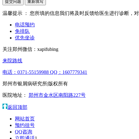
提交问题
重新填写
温馨提示 ：
您所填的信息我们将及时反馈给医生进行诊断，对
电话预约
免排队
优先坐诊
关注郑州微信：
xapifubing
来院路线
电话：0371-55159988
QQ：1607779341
郑州市银屑病研究所|版权所有
医院地址：
郑州市金水区南阳路227号
返回顶部
网站首页
预约挂号
QQ咨询
立即通话
1